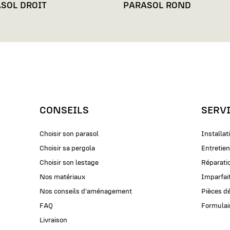
SOL DROIT
PARASOL ROND
CONSEILS
SERV
Choisir son parasol
Installat
Choisir sa pergola
Entretien
Choisir son lestage
Réparati
Nos matériaux
Imparfai
Nos conseils d'aménagement
Pièces d
FAQ
Formulair
Livraison