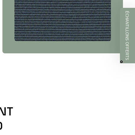
ÉCHANTILLONS OFFERTS
NS OFFERTS
otre newsletter
RIS
ccepte de recevoir des
a part de Belveo.
NT
O