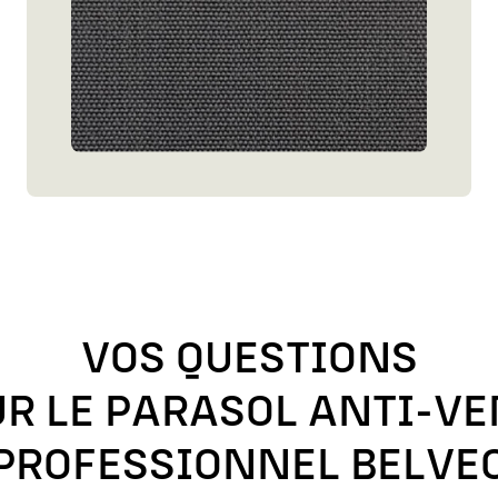
VOS ÉCHANTILLO
En vous inscrivant à n
Adresse email
JE M'INSC
VOS QUESTIONS
En cliquant sur “je m’inscris” j’a
communications par mail de l
UR LE PARASOL ANTI-VE
PROFESSIONNEL BELVE