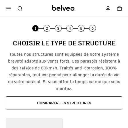
Skip
Search
to
content
1
2
3
4
5
6
CHOISIR LE TYPE DE STRUCTURE
Toutes nos structures sont équipées de notre système
breveté adapté aux vents forts. Ces parasols résistent à
des rafales de 80km/h. Traités anti-corrosion, 100%
réparables, tout est pensé pour allonger la durée de vie
de votre parasol. Et vous offrir le temps calme que vous
méritez.
COMPARER LES STRUCTURES